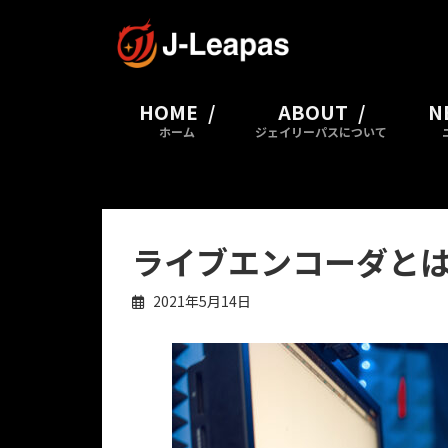
コ
ナ
ン
ビ
テ
ゲ
ン
ー
ツ
シ
HOME
ABOUT
N
へ
ョ
ホーム
ジェイリーパスについて
ス
ン
キ
に
ッ
移
プ
動
ライブエンコーダと
2021年5月14日