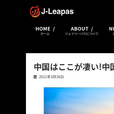
コ
ナ
ン
ビ
テ
ゲ
ン
ー
ツ
シ
HOME
ABOUT
N
へ
ョ
ホーム
ジェイリーパスについて
ス
ン
キ
に
ッ
移
プ
動
中国はここが凄い!中
2021年3月26日