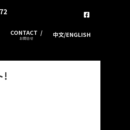
372
i
nfo.pro@j-lepas.com
CONTACT
中文/ENGLISH
お問合せ
!