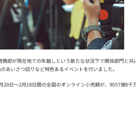
国商務部が現在地での年越しという新たな状況下で関係部門と
始のあいさつ回りなど特色あるイベントを行いました。
20日～2月18日間の全国のオンライン小売額が、9057億6千万